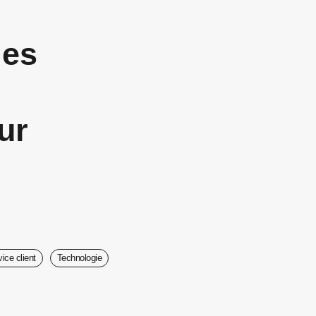
les
s
ur
ice client
Technologie