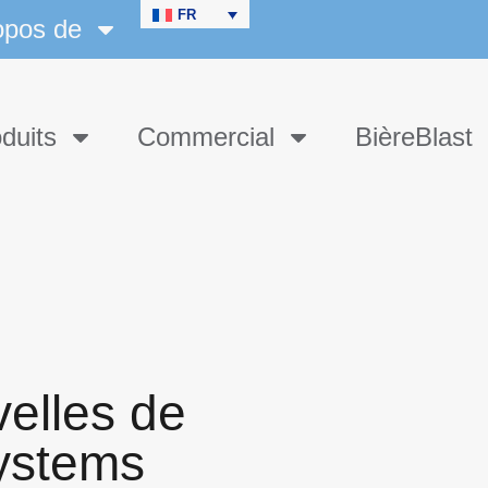
FR
opos de
duits
Commercial
BièreBlast
elles de
ystems