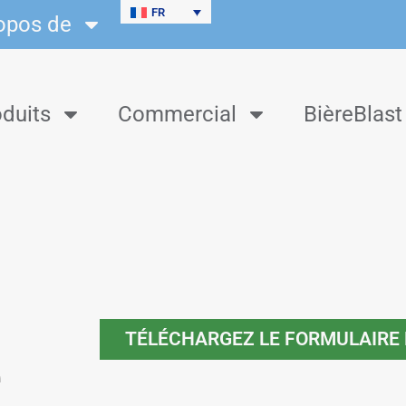
FR
opos de
duits
Commercial
BièreBlast
TÉLÉCHARGEZ LE FORMULAIRE 
e