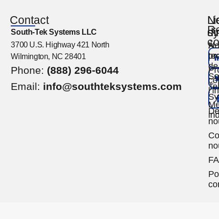
Contact
N
Li
Re
s
di
South-Tek Systems LLC
co
3700 U.S. Highway 421 North
No
À
te
pr
Wilmington, NC 28401
de
Phone:
(888) 296-6044
Pr
So
co
Email:
info@southteksystems.com
Te
l’
Sy
Mé
De
ind
no
Co
no
F
Po
con