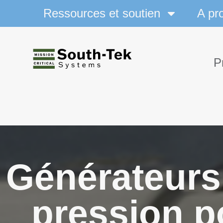
Ressources et soutien
A pr
P
Générateurs
pression p