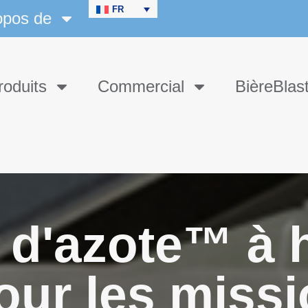
FR
opos de
roduits
Commercial
BièreBlas
 d'azote™ à 
our les miss