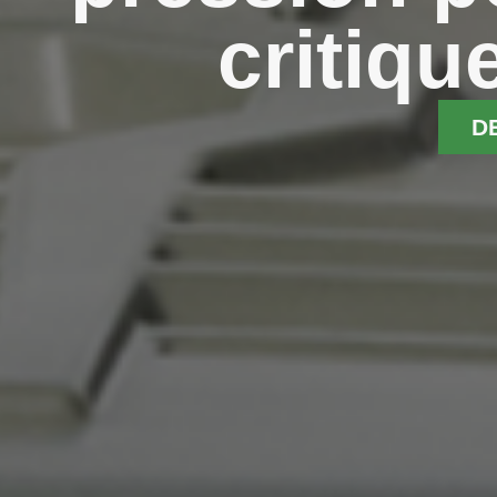
critiqu
D