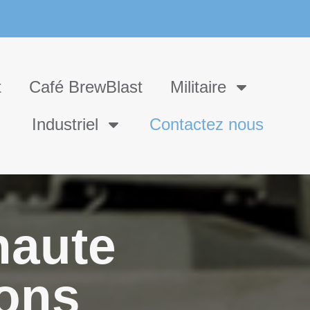
t
Café BrewBlast
Militaire
Industriel
Contactez nous
haute
ions