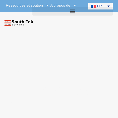
Ressources et soutien
A propos de
FR
Ressources pour les
entrepreneurs
Développées par le fabricant
Livrées et prises en charge
Solutions de protection contre l’incendie à
l’azote