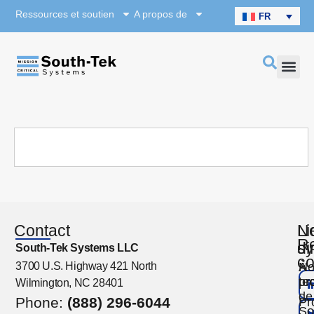
Ressources et soutien
A propos de
FR
Contact
N
Li
Re
s
di
South-Tek Systems LLC
co
3700 U.S. Highway 421 North
No
À
te
pr
Wilmington, NC 28401
de
Phone:
(888) 296-6044
Pr
So