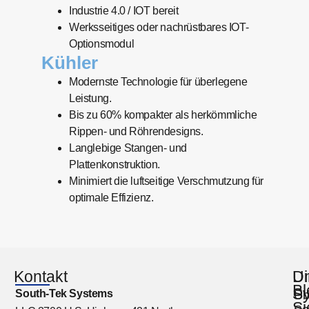
Industrie 4.0 / IOT bereit
Werksseitiges oder nachrüstbares IOT-
Optionsmodul
Kühler
Modernste Technologie für überlegene
Leistung.
Bis zu 60% kompakter als herkömmliche
Rippen- und Röhrendesigns.
Langlebige Stangen- und
Plattenkonstruktion.
Minimiert die luftseitige Verschmutzung für
optimale Effizienz.
Kontakt
U
Di
Bl
S
South-Tek Systems
Üb
Si