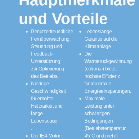
Hauptmerkmale
und Vorteile
Benutzerfreundliche
Lebenslange
Fernüberwachung,
Garantie auf die
Steuerung und
Klimaanlage
Feedback-
Die
Unterstützung
Wärmerückgewinnung
zur Optimierung
(optional) bietet
des Betriebs.
höchste Effizienz
Niedrige
für maximale
Geschwindigkeit
Energieeinsparungen.
für erhöhte
Maximale
Haltbarkeit und
Leistung unter
lange
schwierigen
Lebensdauer
Bedingungen
.
(Betriebstemperatur
Der IE4-Motor
45°C und mehr).