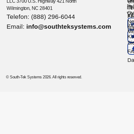
So
LLC 3700 U.S. Highway 421 North
Un
in
Te
Te
Wilmington, NC 28401
Sy
Ve
Telefon: (888) 296-6044
Fe
Ne
Ind
Email:
info@southteksystems.com
Na
Me
Ko
Si
F
Da
© South-Tek Systems 2026. All rights reserved.