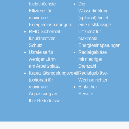
bietet höchste
Die
Effizienz für
Wasserkühlung
maximale
(optional) bietet
Energieeinsparungen.
eine erstklassige
RFID-Sicherheit
Effizienz für
für ultimativen
maximale
Schutz.
Energieeinsparungen.
Ultraleise für
Radialgebläse
weniger Lärm
mit niedriger
am Arbeitsplatz.
Drehzahl
Kapazitätsregelungsventil
Radialgebläse-
(optional) für
Wechselrichter
maximale
Einfacher
Anpassung an
Service
Ihre Bedürfnisse.