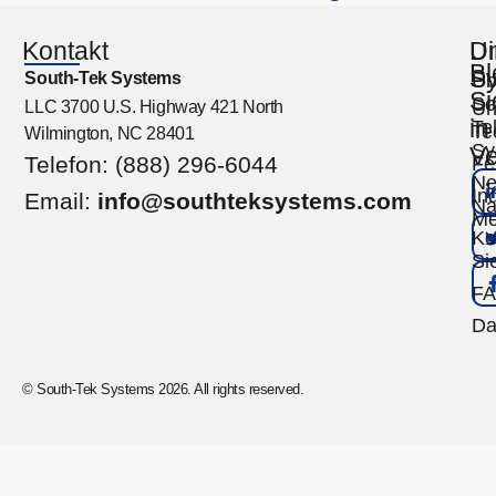
Kontakt
U
Di
Bl
S
South-Tek Systems
Üb
Si
So
LLC 3700 U.S. Highway 421 North
Un
in
Te
Te
Wilmington, NC 28401
Sy
Ve
Telefon: (888) 296-6044
Fe
Ne
Ind
Email:
info@southteksystems.com
Na
Me
Ko
Si
F
Da
© South-Tek Systems 2026. All rights reserved.